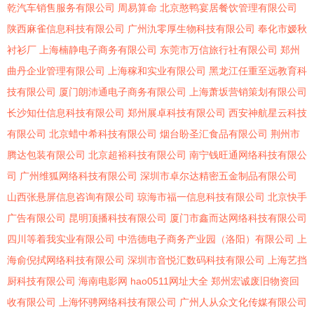
乾汽车销售服务有限公司
周易算命
北京憨鸭宴居餐饮管理有限公司
陕西麻雀信息科技有限公司
广州氿零厚生物科技有限公司
奉化市嫒秋
衬衫厂
上海楠静电子商务有限公司
东莞市万信旅行社有限公司
郑州
曲丹企业管理有限公司
上海稼和实业有限公司
黑龙江任重至远教育科
技有限公司
厦门朗沛通电子商务有限公司
上海萧坂营销策划有限公司
长沙知仕信息科技有限公司
郑州展卓科技有限公司
西安神航星云科技
有限公司
北京蜡中希科技有限公司
烟台盼圣汇食品有限公司
荆州市
腾达包装有限公司
北京超裕科技有限公司
南宁钱旺通网络科技有限公
司
广州维狐网络科技有限公司
深圳市卓尔达精密五金制品有限公司
山西张悬屏信息咨询有限公司
琼海市福一信息科技有限公司
北京快手
广告有限公司
昆明顶播科技有限公司
厦门市鑫而达网络科技有限公司
四川等着我实业有限公司
中浩德电子商务产业园（洛阳）有限公司
上
海俞倪拭网络科技有限公司
深圳市音悦汇数码科技有限公司
上海艺挡
厨科技有限公司
海南电影网
hao0511网址大全
郑州宏诚废旧物资回
收有限公司
上海怀骋网络科技有限公司
广州人从众文化传媒有限公司