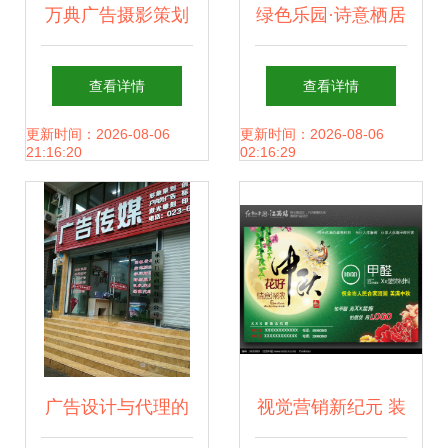
万典广告摄影策划
绿色乐园·诗意栖居
机构 以镜头诠释服
—— 共启自然与奢
查看详情
查看详情
装之美，用创意引
适并蓄的理想时代
更新时间：2026-08-06
更新时间：2026-08-06
21:16:20
02:16:29
领视觉风尚
广告设计与代理的
视觉营销新纪元 装